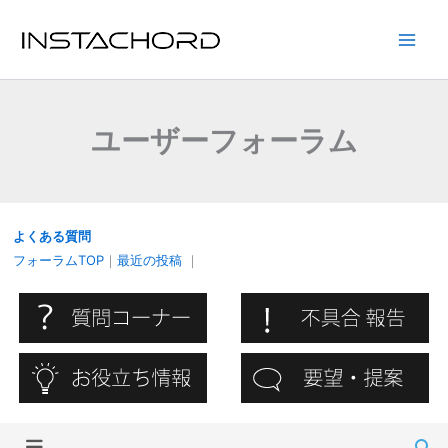
内
容
Main
を
ス
Men
キ
ユーザーフォーラム
ッ
プ
よくある質問
フォーラムTOP
｜
最近の投稿
｜