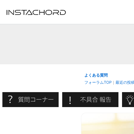
内
容
を
ス
キ
ッ
プ
よくある質問
フォーラムTOP
｜
最近の投