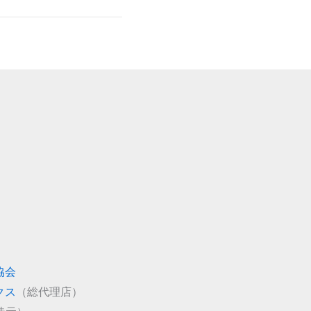
協会
クス
（総代理店）