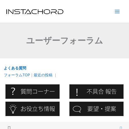
内
容
Main
を
ス
Men
キ
ユーザーフォーラム
ッ
プ
よくある質問
フォーラムTOP
｜
最近の投稿
｜