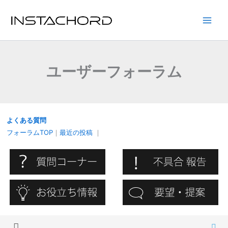
内
容
Main
を
ス
Men
キ
ユーザーフォーラム
ッ
プ
よくある質問
フォーラムTOP
｜
最近の投稿
｜