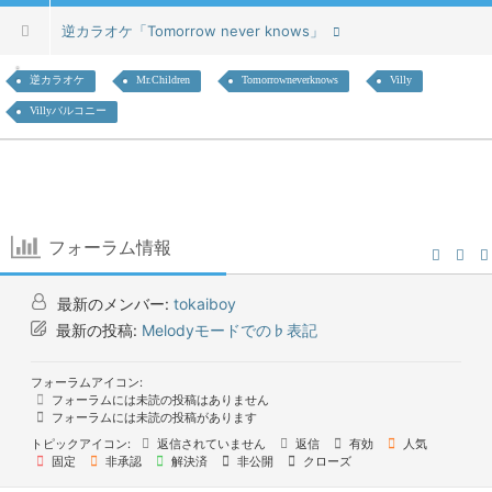
逆カラオケ「Tomorrow never knows」
逆カラオケ
Mr.Children
Tomorrowneverknows
Villy
Villyバルコニー
フォーラム情報
最新のメンバー:
tokaiboy
最新の投稿:
Melodyモードでの♭表記
フォーラムアイコン:
フォーラムには未読の投稿はありません
フォーラムには未読の投稿があります
トピックアイコン:
返信されていません
返信
有効
人気
固定
非承認
解決済
非公開
クローズ